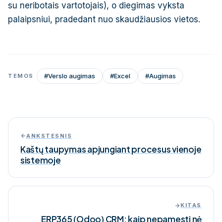
su neribotais vartotojais), o diegimas vyksta
palaipsniui, pradedant nuo skaudžiausios vietos.
#
Verslo augimas
#
Excel
#
Augimas
TEMOS
ANKSTESNIS
Kaštų taupymas apjungiant procesus vienoje
sistemoje
KITAS
ERP365 (Odoo) CRM: kaip nepamesti nė