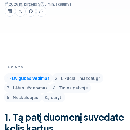
2026 m. birželio 5
5 min. skaitinys
ERP365 (Odoo) · kai atskirų sistemų
nebepakanka
TURINYS
1 · Dvigubas vedimas
2 · Likučiai „maždaug"
3 · Lėtas uždarymas
4 · Žinios galvoje
5 · Neskaluojasi
Ką daryti
1. Tą patį duomenį suvedate
kelis kartus