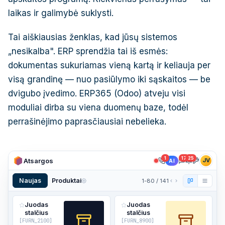
laikas ir galimybė suklysti.
Tai aiškiausias ženklas, kad jūsų sistemos
„nesikalba". ERP sprendžia tai iš esmės:
dokumentas sukuriamas vieną kartą ir keliauja per
visą grandinę — nuo pasiūlymo iki sąskaitos — be
dvigubo įvedimo. ERP365 (Odoo) atveju visi
moduliai dirba su viena duomenų baze, todėl
perrašinėjimo paprasčiausiai nebelieka.
1
17
25
Atsargos
JV
AI
Naujas
Produktai
1-80 / 141
Juodas
Juodas
stalčius
stalčius
[
FURN_2100
]
[
FURN_8900
]