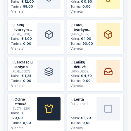
Kaina:
€
12,00
Kaina:
€
0,90
Turima:
88,00
Turima:
0,00
Vienetai
Vienetai
Laidų
Laidų
tvarkymo
tvarkymo
[
FURN_5800
dėžutė
]
[
FURN_5555
dėžutė
]
Kaina:
€
1,00
Kaina:
€
1,00
Turima:
0,00
Turima:
90,00
Vienetai
Vienetai
Laikraščių
Laiškų
lentyna
dėtuvė
[
FURN_0007
]
[
FURN_0004
]
Kaina:
€
1,28
Kaina:
€
4,80
Turima:
0,00
Turima:
0,00
Vienetai
Vienetai
Odinė
Lenta
striukė
[
OFC_1700
]
[
CLOTH_120
]
Kaina:
€
120,00
Kaina:
€
1,70
Turima:
8,00
Turima:
0,00
Vienetai
Vienetai