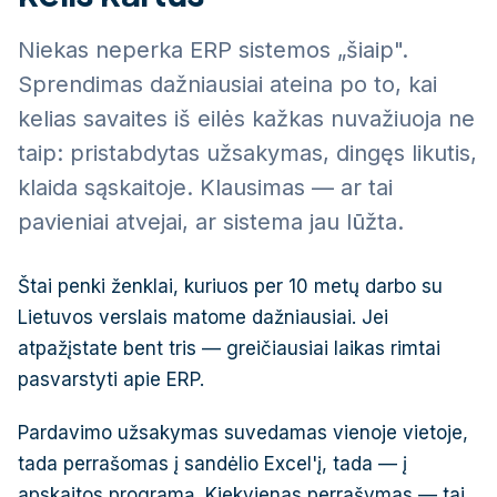
Niekas neperka ERP sistemos „šiaip".
Sprendimas dažniausiai ateina po to, kai
kelias savaites iš eilės kažkas nuvažiuoja ne
taip: pristabdytas užsakymas, dingęs likutis,
klaida sąskaitoje. Klausimas — ar tai
pavieniai atvejai, ar sistema jau lūžta.
Štai penki ženklai, kuriuos per 10 metų darbo su
Lietuvos verslais matome dažniausiai. Jei
atpažįstate bent tris — greičiausiai laikas rimtai
pasvarstyti apie ERP.
Pardavimo užsakymas suvedamas vienoje vietoje,
tada perrašomas į sandėlio Excel'į, tada — į
apskaitos programą. Kiekvienas perrašymas — tai