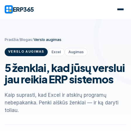
ERP365
Pradžia
/
Blogas
/
Verslo augimas
VERSLO AUGIMAS
Excel
Augimas
5 ženklai, kad jūsų verslui
jau reikia ERP sistemos
Kaip suprasti, kad Excel ir atskirų programų
nebepakanka. Penki aiškūs ženklai — ir ką daryti
toliau.