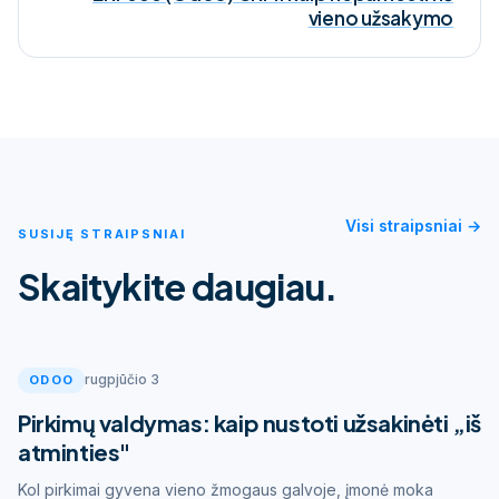
vieno užsakymo
Visi straipsniai →
SUSIJĘ STRAIPSNIAI
Skaitykite daugiau.
rugpjūčio 3
ODOO
Pirkimų valdymas: kaip nustoti užsakinėti „iš
atminties"
Kol pirkimai gyvena vieno žmogaus galvoje, įmonė moka