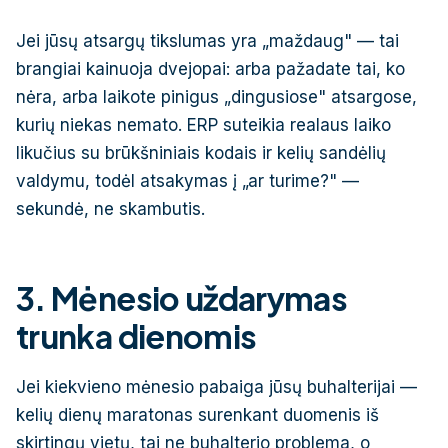
Jei jūsų atsargų tikslumas yra „maždaug" — tai
brangiai kainuoja dvejopai: arba pažadate tai, ko
nėra, arba laikote pinigus „dingusiose" atsargose,
kurių niekas nemato. ERP suteikia realaus laiko
likučius su brūkšniniais kodais ir kelių sandėlių
valdymu, todėl atsakymas į „ar turime?" —
sekundė, ne skambutis.
3. Mėnesio uždarymas
trunka dienomis
Jei kiekvieno mėnesio pabaiga jūsų buhalterijai —
kelių dienų maratonas surenkant duomenis iš
skirtingų vietų, tai ne buhalterio problema, o