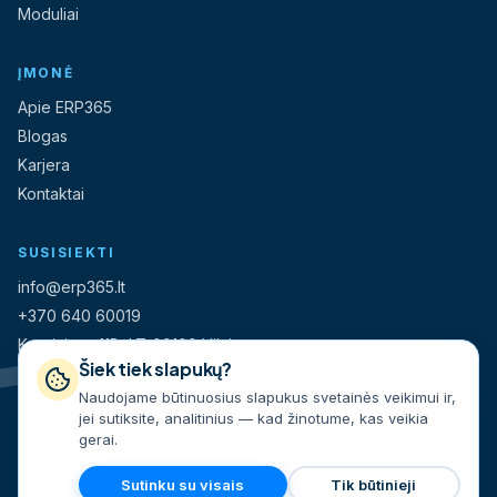
Moduliai
ĮMONĖ
Apie ERP365
Blogas
Karjera
Kontaktai
SUSISIEKTI
info@erp365.lt
+370 640 60019
Kareivių g. 11B, LT-09109 Vilnius
Šiek tiek slapukų?
Naudojame būtinuosius slapukus svetainės veikimui ir,
UAB „Instantė“
jei sutiksite, analitinius — kad žinotume, kas veikia
Įmonės kodas 304778507
gerai.
Sutinku su visais
Tik būtinieji