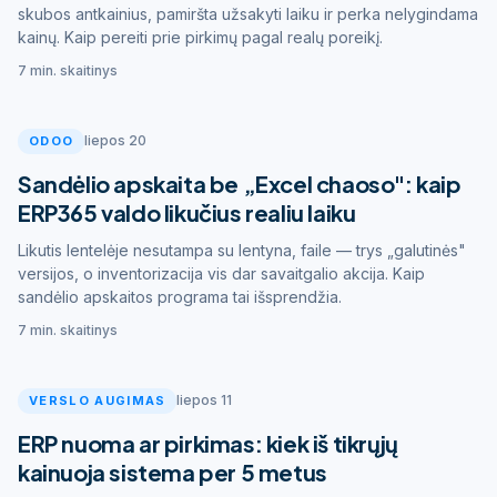
skubos antkainius, pamiršta užsakyti laiku ir perka nelygindama
kainų. Kaip pereiti prie pirkimų pagal realų poreikį.
7 min. skaitinys
liepos 20
ODOO
Sandėlio apskaita be „Excel chaoso": kaip
ERP365 valdo likučius realiu laiku
Likutis lentelėje nesutampa su lentyna, faile — trys „galutinės"
versijos, o inventorizacija vis dar savaitgalio akcija. Kaip
sandėlio apskaitos programa tai išsprendžia.
7 min. skaitinys
liepos 11
VERSLO AUGIMAS
ERP nuoma ar pirkimas: kiek iš tikrųjų
kainuoja sistema per 5 metus