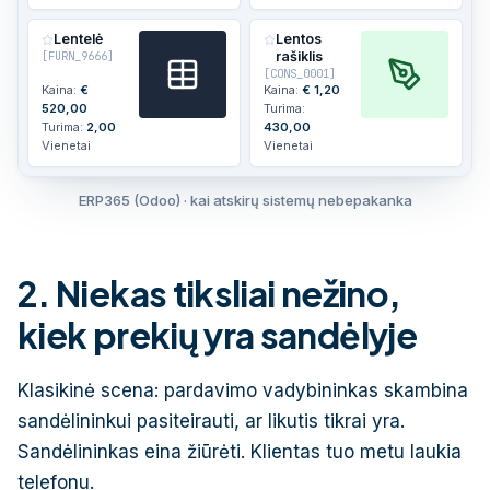
Lentelė
Lentos
[
FURN_9666
]
rašiklis
[
CONS_0001
]
Kaina:
€
Kaina:
€
1,20
520,00
Turima:
Turima:
2,00
430,00
Vienetai
Vienetai
ERP365 (Odoo) · kai atskirų sistemų nebepakanka
2. Niekas tiksliai nežino,
kiek prekių yra sandėlyje
Klasikinė scena: pardavimo vadybininkas skambina
sandėlininkui pasiteirauti, ar likutis tikrai yra.
Sandėlininkas eina žiūrėti. Klientas tuo metu laukia
telefonu.