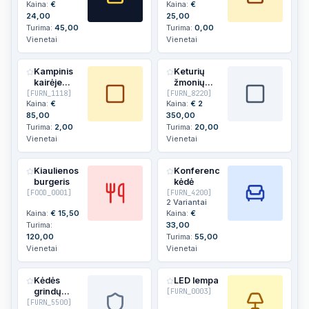
Kaina:
€
Kaina:
€
24,00
25,00
Turima:
45,00
Turima:
0,00
Vienetai
Vienetai
Kampinis
Keturių
kairėje
žmonių
[
FURN_1118
rašomasis
]
[
FURN_8220
stalas
]
Kaina:
€
Kaina:
€
2
stalas
85,00
350,00
Turima:
2,00
Turima:
20,00
Vienetai
Vienetai
Kiaulienos
Konferencijų
burgeris
kėdė
[
FOOD_0001
]
[
FURN_4200
]
2 Variantai
Kaina:
€
15,50
Kaina:
€
Turima:
33,00
120,00
Turima:
55,00
Vienetai
Vienetai
Kėdės
LED lempa
grindų
[
FURN_0003
]
[
FURN_5500
apsauga
]