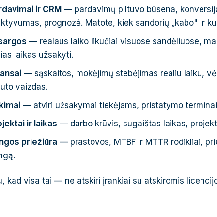
rdavimai ir CRM
— pardavimų piltuvo būsena, konversi
ektyvumas, prognozė. Matote, kiek sandorių „kabo" ir kur
sargos
— realaus laiko likučiai visuose sandėliuose, maž
ias laikas užsakyti.
nansai
— sąskaitos, mokėjimų stebėjimas realiu laiku, vė
auto vaizdas.
rkimai
— atviri užsakymai tiekėjams, pristatymo terminai
jektai ir laikas
— darbo krūvis, sugaištas laikas, projek
angos priežiūra
— prastovos, MTBF ir MTTR rodikliai, pr
ngą.
, kad visa tai — ne atskiri įrankiai su atskiromis licenci