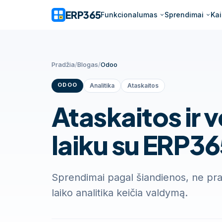
ERP365
Funkcionalumas
Sprendimai
Ka
Pradžia
/
Blogas
/
Odoo
ODOO
Analitika
Ataskaitos
Ataskaitos ir v
laiku su ERP3
Sprendimai pagal šiandienos, ne pr
laiko analitika keičia valdymą.