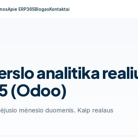
inos
Apie ERP365
Blogas
Kontaktai
erslo analitika reali
65 (Odoo)
aėjusio mėnesio duomenis. Kaip realaus