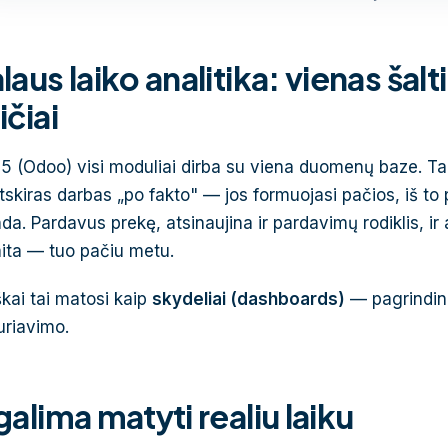
laus laiko analitika: vienas šalti
ičiai
 (Odoo) visi moduliai dirba su viena duomenų baze. Tai 
tskiras darbas „po fakto" — jos formuojasi pačios, iš to 
a. Pardavus prekę, atsinaujina ir pardavimų rodiklis, ir a
ita — tuo pačiu metu.
škai tai matosi kaip
skydeliai (dashboards)
— pagrindinia
uriavimo.
galima matyti realiu laiku