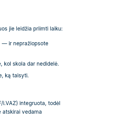
 jie leidžia priimti laiku:
ta — ir nepražiopsote
, kol skola dar nedidelė.
 ką taisyti.
/i.VAZ) integruota, todėl
e atskirai vedama