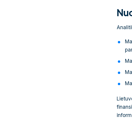
Nuo
Analit
Ma
pa
Ma
Mat
Ma
Lietuv
finans
inform