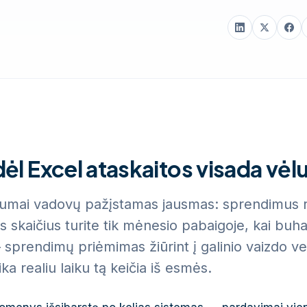
u
ėl Excel ataskaitos visada vėl
mai vadovų pažįstamas jausmas: sprendimus rei
us skaičius turite tik mėnesio pabaigoje, kai buh
 sprendimų priėmimas žiūrint į galinio vaizdo ve
ika realiu laiku tą keičia iš esmės.