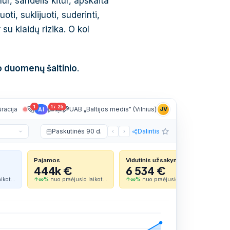
r, sandėlis kitur, apskaita
ti, suklijuoti, suderinti,
 su klaidų rizika. O kol
o duomenų šaltinio
.
1
17
25
racija
UAB „Baltijos medis" (Vilnius)
JV
AI
Paskutinės 90 d.
Dalintis
Pajamos
Vidutinis užsakymas
444k €
6 534 €
aikot…
↑∞%
nuo praėjusio laikot…
↑∞%
nuo praėjusio laikot…