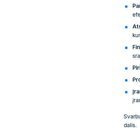
Pa
ef
At
kur
Fi
sr
Pi
Pro
Įr
įra
Svarbu
dalis.