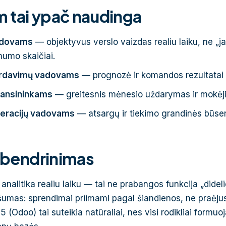
 tai ypač naudinga
dovams
— objektyvus verslo vaizdas realiu laiku, ne „
numo skaičiai.
rdavimų vadovams
— prognozė ir komandos rezultatai b
nansininkams
— greitesnis mėnesio uždarymas ir mokėji
eracijų vadovams
— atsargų ir tiekimo grandinės būsen
bendrinimas
 analitika realiu laiku — tai ne prabangos funkcija „dide
umas: sprendimai priimami pagal šiandienos, ne praėj
 (Odoo) tai suteikia natūraliai, nes visi rodikliai formuo