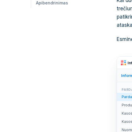
Kai du
Apibendrinimas
trečiu
patikr
ataska
Esminė
In
Infor
PARD
Parda
Produ
Kasos
Nuom