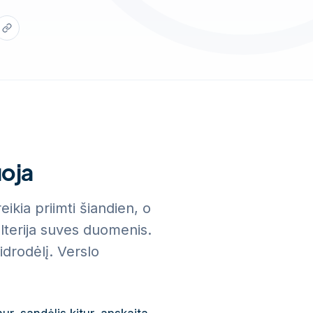
uoja
kia priimti šiandien, o
alterija suves duomenis.
idrodėlį. Verslo