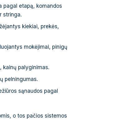
ja pagal etapą, komandos
 stringa.
ėjantys kiekiai, prekės,
luojantys mokėjimai, pinigų
, kainų palyginimas.
tų pelningumas.
iežiūros sąnaudos pagal
jomis, o tos pačios sistemos