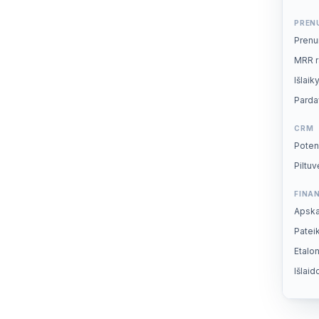
PREN
Prenu
MRR r
Išlai
Parda
CRM
Potenc
Piltuv
FINA
Apska
Pate
Etalo
Išlaid