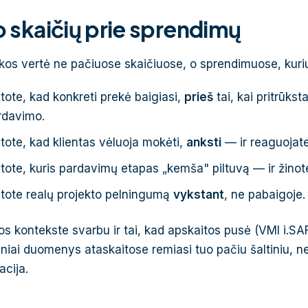
 skaičių prie sprendimų
ikos vertė ne pačiuose skaičiuose, o sprendimuose, kuriuos
tote, kad konkreti prekė baigiasi,
prieš
tai, kai pritrūks
rdavimo.
tote, kad klientas vėluoja mokėti,
anksti
— ir reaguojate
ote, kuris pardavimų etapas „kemša" piltuvą — ir žinote,
tote realų projekto pelningumą
vykstant
, ne pabaigoje.
os kontekste svarbu ir tai, kad apskaitos pusė (VMI i.SAF
iniai duomenys ataskaitose remiasi tuo pačiu šaltiniu, n
acija.