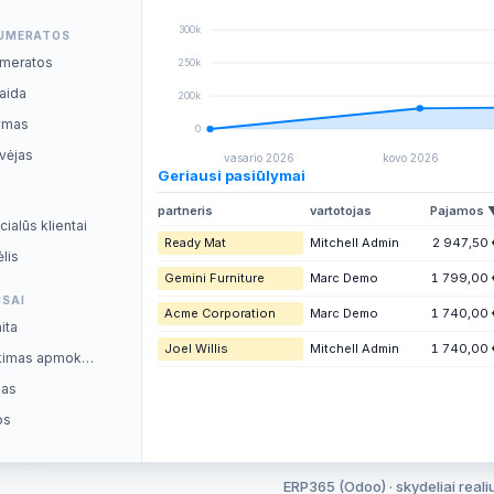
300k
UMERATOS
meratos
250k
aida
200k
kymas
0
vėjas
vasario 2026
kovo 2026
Geriausi pasiūlymai
partneris
vartotojas
Pajamos 
ialūs klientai
Ready Mat
Mitchell Admin
2 947,50 
ėlis
Gemini Furniture
Marc Demo
1 799,00 
NSAI
Acme Corporation
Marc Demo
1 740,00 
ita
Joel Willis
Mitchell Admin
1 740,00 
ikimas apmok…
nas
os
ERP365 (Odoo) · skydeliai realiu