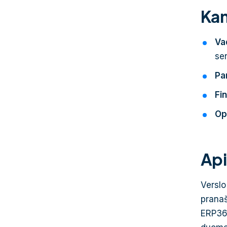
Kam
Va
se
Pa
Fi
Op
Api
Verslo
pranaš
ERP365