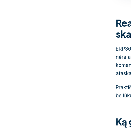
Rea
ska
ERP365
nėra a
komand
ataska
Prakti
be lūk
Ką 