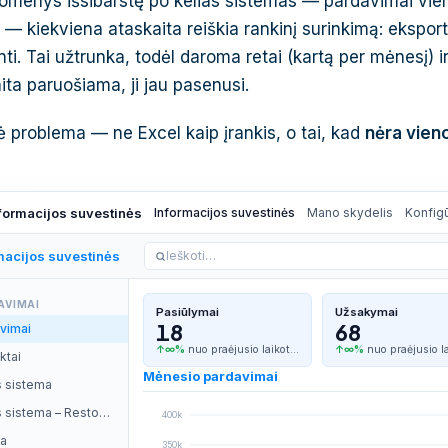
omenys išsibarstę po kelias sistemas — pardavimai vienu
r — kiekviena ataskaita reiškia rankinį surinkimą: eksportuo
inti. Tai užtrunka, todėl daroma retai (kartą per mėnesį) ir
ita paruošiama, ji jau pasenusi.
 problema — ne Excel kaip įrankis, o tai, kad
nėra vien
formacijos suvestinės
Informacijos suvestinės
Mano skydelis
Konfigū
macijos suvestinės
Ieškoti…
AVIMAI
Pasiūlymai
Užsakymai
18
68
vimai
↑∞%
nuo praėjusio laikot…
↑∞%
nuo praėjusio l
ktai
Mėnesio pardavimai
 sistema
Kasos sistema – Restoranas
400k
a
350k