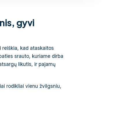
nis, gyvi
reiškia, kad ataskaitos
paties srauto, kuriame dirba
tsargų likutis, ir pajamų
i rodikliai vienu žvilgsniu,