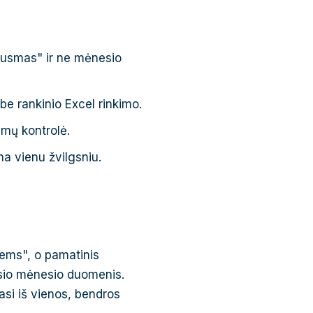
jausmas" ir ne mėnesio
e rankinio Excel rinkimo.
mų kontrolė.
a vienu žvilgsniu.
liems", o pamatinis
usio mėnesio duomenis.
jasi iš vienos, bendros