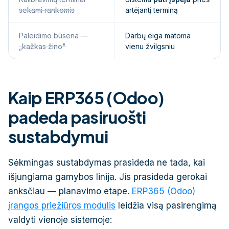
sekami rankomis
artėjantį terminą
Paleidimo būsena —
Darbų eiga matoma
„kažkas žino"
vienu žvilgsniu
Kaip ERP365 (Odoo)
padeda pasiruošti
sustabdymui
Sėkmingas sustabdymas prasideda ne tada, kai
išjungiama gamybos linija. Jis prasideda gerokai
anksčiau — planavimo etape.
ERP365 (Odoo)
įrangos priežiūros modulis
leidžia visą pasirengimą
valdyti vienoje sistemoje: