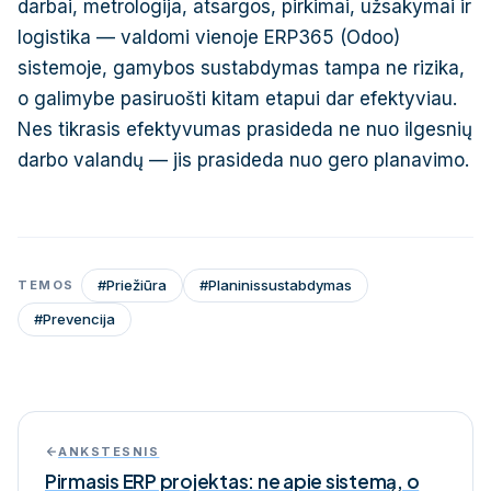
darbai, metrologija, atsargos, pirkimai, užsakymai ir
logistika — valdomi vienoje ERP365 (Odoo)
sistemoje, gamybos sustabdymas tampa ne rizika,
o galimybe pasiruošti kitam etapui dar efektyviau.
Nes tikrasis efektyvumas prasideda ne nuo ilgesnių
darbo valandų — jis prasideda nuo gero planavimo.
#
Priežiūra
#
Planinissustabdymas
TEMOS
#
Prevencija
ANKSTESNIS
Pirmasis ERP projektas: ne apie sistemą, o