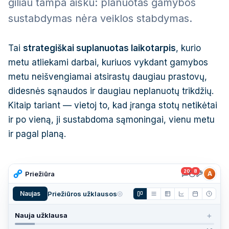
giliau tampa aišku: planuotas gamybos
sustabdymas nėra veiklos stabdymas.
Tai
strategiškai suplanuotas laikotarpis
, kurio
metu atliekami darbai, kuriuos vykdant gamybos
metu neišvengiamai atsirastų daugiau prastovų,
didesnės sąnaudos ir daugiau neplanuotų trikdžių.
Kitaip tariant — vietoj to, kad įranga stotų netikėtai
ir po vieną, ji sustabdoma sąmoningai, vienu metu
ir pagal planą.
20
8
Priežiūra
A
Naujas
Priežiūros užklausos
+
Nauja užklausa