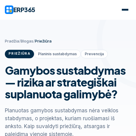
ERP365
Pradžia
/
Blogas
/
Priežiūra
PRIEŽIŪRA
Planinis sustabdymas
Prevencija
Gamybos sustabdymas
— rizika ar strategiškai
suplanuota galimybė?
Planuotas gamybos sustabdymas nėra veiklos
stabdymas, o projektas, kuriam ruošiamasi iš
anksto. Kaip suvaldyti priežiūrą, atsargas ir
paleidimą vienoje sistemoje.