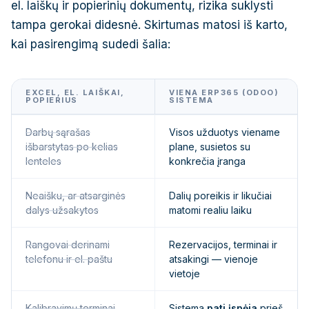
el. laiškų ir popierinių dokumentų, rizika suklysti
tampa gerokai didesnė. Skirtumas matosi iš karto,
kai pasirengimą sudedi šalia:
EXCEL, EL. LAIŠKAI,
VIENA ERP365 (ODOO)
POPIERIUS
SISTEMA
Darbų sąrašas
Visos užduotys viename
išbarstytas po kelias
plane, susietos su
lenteles
konkrečia įranga
Neaišku, ar atsarginės
Dalių poreikis ir likučiai
dalys užsakytos
matomi realiu laiku
Rangovai derinami
Rezervacijos, terminai ir
telefonu ir el. paštu
atsakingi — vienoje
vietoje
Kalibravimų terminai
Sistema
pati įspėja
prieš