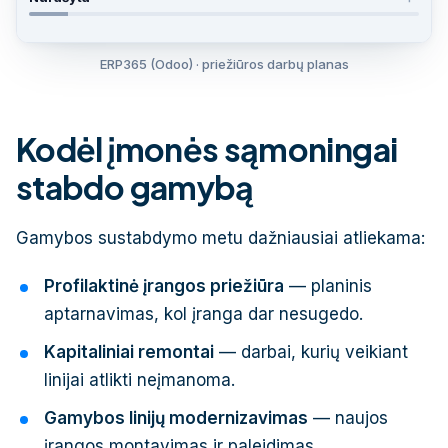
ERP365 (Odoo) · priežiūros darbų planas
Kodėl įmonės sąmoningai
stabdo gamybą
Gamybos sustabdymo metu dažniausiai atliekama:
Profilaktinė įrangos priežiūra
— planinis
aptarnavimas, kol įranga dar nesugedo.
Kapitaliniai remontai
— darbai, kurių veikiant
linijai atlikti neįmanoma.
Gamybos linijų modernizavimas
— naujos
įrangos montavimas ir paleidimas.