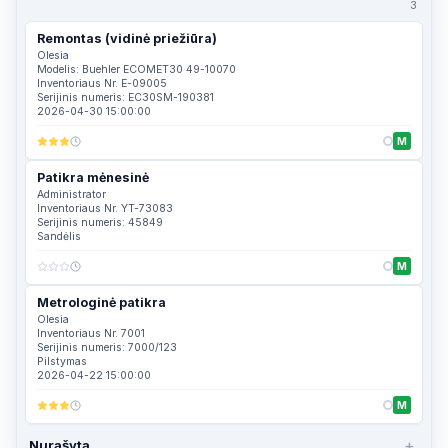
3
Remontas (vidinė priežiūra)
Olesia
Modelis: Buehler ECOMET30 49-10070
Inventoriaus Nr. E-09005
Serijinis numeris: EC30SM-190381
2026-04-30 15:00:00
M
Patikra mėnesinė
Administrator
Inventoriaus Nr. YT-73083
Serijinis numeris: 45849
Sandėlis
M
Metrologinė patikra
Olesia
Inventoriaus Nr. 7001
Serijinis numeris: 7000/123
Pilstymas
2026-04-22 15:00:00
M
+
Nurašyta