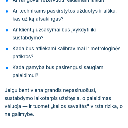
Ar rangovai rezervuoti reikiamam laikui?
Ar technikams paskirstytos užduotys ir aišku,
kas už ką atsakingas?
Ar klientų užsakymai bus įvykdyti iki
sustabdymo?
Kada bus atliekami kalibravimai ir metrologinės
patikros?
Kada gamyba bus pasirengusi saugiam
paleidimui?
Jeigu bent viena grandis nepasiruošusi,
sustabdymo laikotarpis užsitęsia, o paleidimas
vėluoja — ir tuomet „kelios savaitės" virsta rizika, o
ne galimybe.