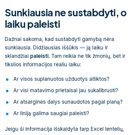
Sunkiausia ne sustabdyti, o
laiku paleisti
Dažnai sakoma, kad sustabdyti gamybą nėra
sunkiausia. Didžiausias iššūkis — ją laiku ir
sklandžiai
paleisti
. Tam reikia ne tik žmonių, bet ir
tikslios informacijos realiu laiku:
Ar visos suplanuotos užduotys atliktos?
Ar visi matavimo prietaisai jau sukalibruoti?
Ar atsarginės dalys sunaudotos pagal planą?
Ar liniją galima saugiai paleisti?
Jeigu ši informacija išskaidyta tarp Excel lentelių,