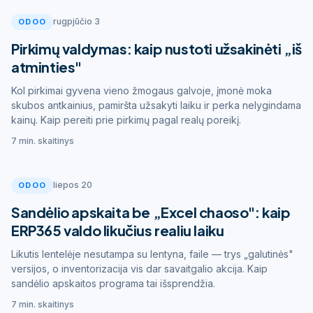
rugpjūčio 3
ODOO
Pirkimų valdymas: kaip nustoti užsakinėti „iš
atminties"
Kol pirkimai gyvena vieno žmogaus galvoje, įmonė moka
skubos antkainius, pamiršta užsakyti laiku ir perka nelygindama
kainų. Kaip pereiti prie pirkimų pagal realų poreikį.
7 min. skaitinys
liepos 20
ODOO
Sandėlio apskaita be „Excel chaoso": kaip
ERP365 valdo likučius realiu laiku
Likutis lentelėje nesutampa su lentyna, faile — trys „galutinės"
versijos, o inventorizacija vis dar savaitgalio akcija. Kaip
sandėlio apskaitos programa tai išsprendžia.
7 min. skaitinys