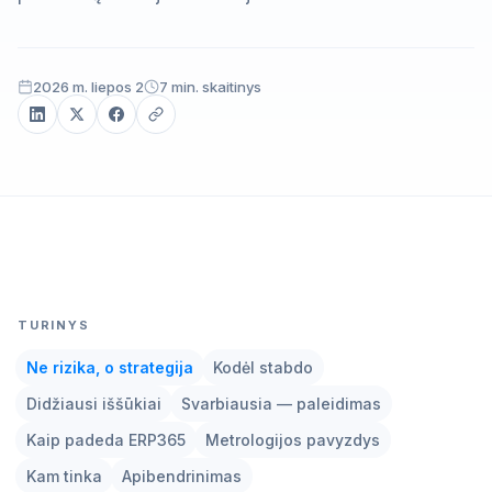
2026 m. liepos 2
7 min. skaitinys
ERP365 (Odoo) · priežiūros darbų planas
TURINYS
Ne rizika, o strategija
Kodėl stabdo
Didžiausi iššūkiai
Svarbiausia — paleidimas
Kaip padeda ERP365
Metrologijos pavyzdys
Kam tinka
Apibendrinimas