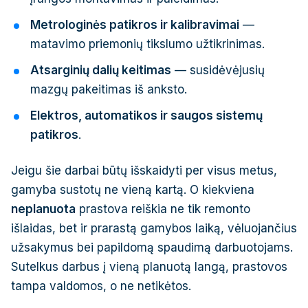
Metrologinės patikros ir kalibravimai
—
matavimo priemonių tikslumo užtikrinimas.
Atsarginių dalių keitimas
— susidėvėjusių
mazgų pakeitimas iš anksto.
Elektros, automatikos ir saugos sistemų
patikros
.
Jeigu šie darbai būtų išskaidyti per visus metus,
gamyba sustotų ne vieną kartą. O kiekviena
neplanuota
prastova reiškia ne tik remonto
išlaidas, bet ir prarastą gamybos laiką, vėluojančius
užsakymus bei papildomą spaudimą darbuotojams.
Sutelkus darbus į vieną planuotą langą, prastovos
tampa valdomos, o ne netikėtos.