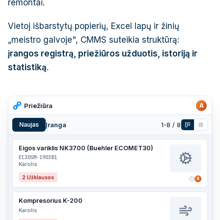
remontai.
Vietoj išbarstytų popierių, Excel lapų ir žinių
„meistro galvoje", CMMS suteikia struktūrą:
įrangos registrą, priežiūros užduotis, istoriją ir
statistiką
.
Priežiūra
A
Naujas
Įranga
1-
8
/
8
Eigos variklis NK3700 (Buehler ECOMET30)
EC30SM-190381
Karolis
2
Užklausos
A
Kompresorius K-200
Karolis