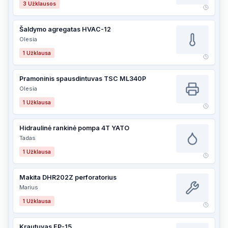
3
Užklausos
Šaldymo agregatas HVAC-12
Olesia
1
Užklausa
Pramoninis spausdintuvas TSC ML340P
Olesia
1
Užklausa
Hidraulinė rankinė pompa 4T YATO
Tadas
1
Užklausa
Makita DHR202Z perforatorius
Marius
1
Užklausa
Krautuvas EP-15