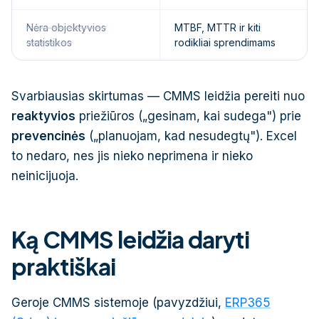
Nėra objektyvios
MTBF, MTTR ir kiti
statistikos
rodikliai sprendimams
Svarbiausias skirtumas — CMMS leidžia pereiti nuo
reaktyvios
priežiūros („gesinam, kai sudega") prie
prevencinės
(„planuojam, kad nesudegtų"). Excel
to nedaro, nes jis nieko neprimena ir nieko
neinicijuoja.
Ką CMMS leidžia daryti
praktiškai
Geroje CMMS sistemoje (pavyzdžiui,
ERP365