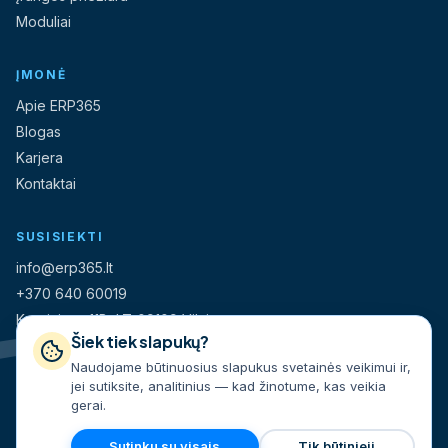
Moduliai
ĮMONĖ
Apie ERP365
Blogas
Karjera
Kontaktai
SUSISIEKTI
info@erp365.lt
+370 640 60019
Kareivių g. 11B, LT-09109 Vilnius
Šiek tiek slapukų?
Naudojame būtinuosius slapukus svetainės veikimui ir,
UAB „Instantė“
jei sutiksite, analitinius — kad žinotume, kas veikia
Įmonės kodas 304778507
gerai.
Sutinku su visais
Tik būtinieji