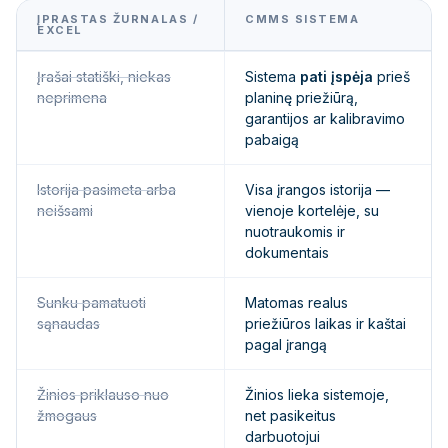
ĮPRASTAS ŽURNALAS /
CMMS SISTEMA
EXCEL
Įrašai statiški, niekas
Sistema
pati įspėja
prieš
neprimena
planinę priežiūrą,
garantijos ar kalibravimo
pabaigą
Istorija pasimeta arba
Visa įrangos istorija —
neišsami
vienoje kortelėje, su
nuotraukomis ir
dokumentais
Sunku pamatuoti
Matomas realus
sąnaudas
priežiūros laikas ir kaštai
pagal įrangą
Žinios priklauso nuo
Žinios lieka sistemoje,
žmogaus
net pasikeitus
darbuotojui