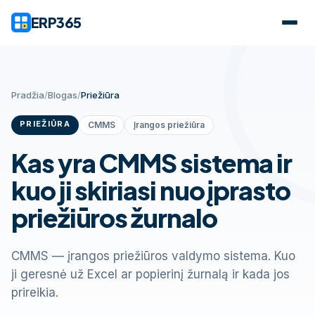
ERP365
Pradžia
/
Blogas
/
Priežiūra
PRIEŽIŪRA
CMMS
Įrangos priežiūra
Kas yra CMMS sistema ir
kuo ji skiriasi nuo įprasto
priežiūros žurnalo
CMMS — įrangos priežiūros valdymo sistema. Kuo
ji geresnė už Excel ar popierinį žurnalą ir kada jos
prireikia.