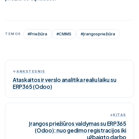
#
Priežiūra
#
CMMS
#
Įrangospriežiūra
TEMOS
ANKSTESNIS
Ataskaitos ir verslo analitika realiu laiku su
ERP365 (Odoo)
KITAS
Įrangos priežiūros valdymas su ERP365
(Odoo): nuo gedimo registracijos iki
užbaigto darbo