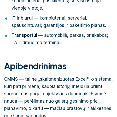
kondicionieriai pas klientus; serviso istorija
vienoje vietoje.
IT ir biurui
— kompiuteriai, serveriai,
spausdintuvai; garantijos ir pakeitimo planas.
Transportui
— automobilių parkas, priekabos;
TA ir draudimo terminai.
Apibendrinimas
CMMS — tai ne „skaitmenizuotas Excel", o sistema,
kuri pati primena, kaupia istoriją ir leidžia priimti
sprendimus pagal objektyvius duomenis. Esminė
nauda — perėjimas nuo gaisrų gesinimo prie
planavimo, o kartu — mažiau prastovų ir aiškesnės
priežiūros sąnaudos.