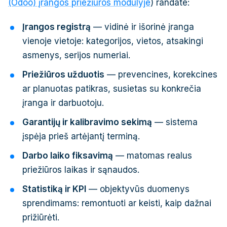
(Odoo) įrangos priežiūros modulyje
) randate:
Įrangos registrą
— vidinė ir išorinė įranga
vienoje vietoje: kategorijos, vietos, atsakingi
asmenys, serijos numeriai.
Priežiūros užduotis
— prevencines, korekcines
ar planuotas patikras, susietas su konkrečia
įranga ir darbuotoju.
Garantijų ir kalibravimo sekimą
— sistema
įspėja prieš artėjantį terminą.
Darbo laiko fiksavimą
— matomas realus
priežiūros laikas ir sąnaudos.
Statistiką ir KPI
— objektyvūs duomenys
sprendimams: remontuoti ar keisti, kaip dažnai
prižiūrėti.