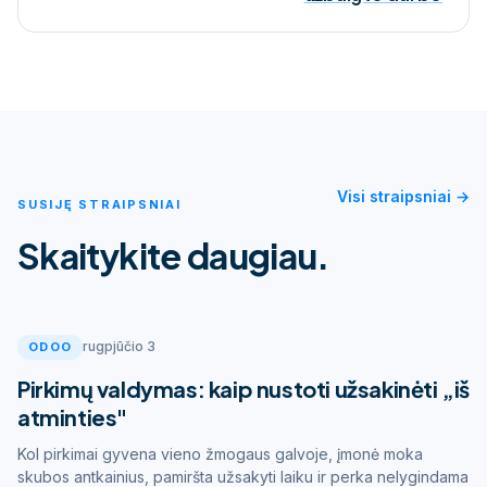
Visi straipsniai →
SUSIJĘ STRAIPSNIAI
Skaitykite daugiau.
rugpjūčio 3
ODOO
Pirkimų valdymas: kaip nustoti užsakinėti „iš
atminties"
Kol pirkimai gyvena vieno žmogaus galvoje, įmonė moka
skubos antkainius, pamiršta užsakyti laiku ir perka nelygindama