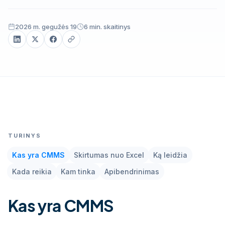
2026 m. gegužės 19
6 min. skaitinys
ERP365 (Odoo) · įrangos priežiūros valdymas
TURINYS
Kas yra CMMS
Skirtumas nuo Excel
Ką leidžia
Kada reikia
Kam tinka
Apibendrinimas
Kas yra CMMS