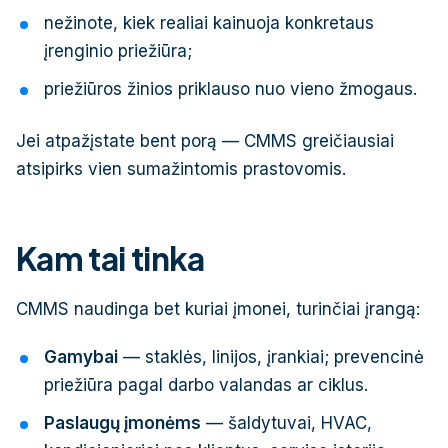
nežinote, kiek realiai kainuoja konkretaus
įrenginio priežiūra;
priežiūros žinios priklauso nuo vieno žmogaus.
Jei atpažįstate bent porą — CMMS greičiausiai
atsipirks vien sumažintomis prastovomis.
Kam tai tinka
CMMS naudinga bet kuriai įmonei, turinčiai įrangą:
Gamybai
— staklės, linijos, įrankiai; prevencinė
priežiūra pagal darbo valandas ar ciklus.
Paslaugų įmonėms
— šaldytuvai, HVAC,