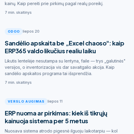
kainų. Kaip pereiti prie pirkimų pagal realų poreikį.
7 min. skaitinys
liepos 20
ODOO
Sandėlio apskaita be „Excel chaoso": kaip
ERP365 valdo likučius realiu laiku
Likutis lentelėje nesutampa su lentyna, faile — trys „galutinės"
versijos, o inventorizacija vis dar savaitgalio akcija. Kaip
sandėlio apskaitos programa tai išsprendžia.
7 min. skaitinys
liepos 11
VERSLO AUGIMAS
ERP nuoma ar pirkimas: kiek iš tikrųjų
kainuoja sistema per 5 metus
Nuosava sistema atrodo pigesnė ilguoju laikotarpiu — kol