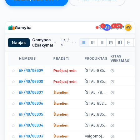
1
17
25
Gamyba
JV
AI
Gamybos
1-9 /
Naujas
užsakymai
9
KITAS
NUMERIS
PRADĖTI
PRODUKTAS
ŠA
VEIKSMAS
WH/MO/00009
[STAL_8855] Stalčius
Praėjusį mėn.
WH/MO/00008
[STAL_8855] Stalčius
Praėjusį mėn.
WH/MO/00007
[STAL_7800] Stalo komplektas
Šiandien
WH/MO/00006
[STAL_8522] Stalo viršus
Šiandien
WH/MO/00005
[STAL_8855] Stalčius
Šiandien
WH/MO/00004
[STAL_8855] Stalčius
Šiandien
WH/MO/00003
Valgomojo stalas
Šiandien