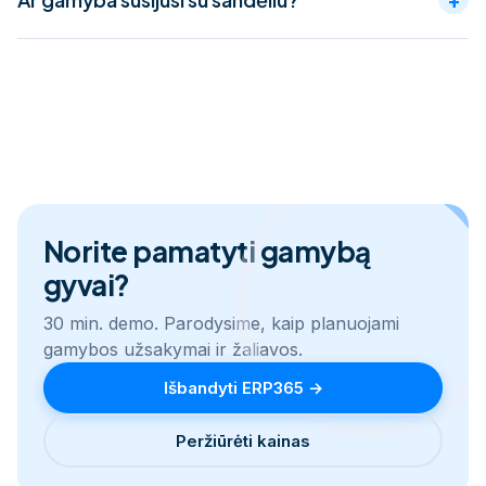
Taip — žaliavų nurašymas ir gatavos produkcijos
priėmimas vyksta sandėlyje realiu laiku.
Norite pamatyti gamybą
gyvai?
30 min. demo. Parodysime, kaip planuojami
gamybos užsakymai ir žaliavos.
Išbandyti ERP365 →
Peržiūrėti kainas