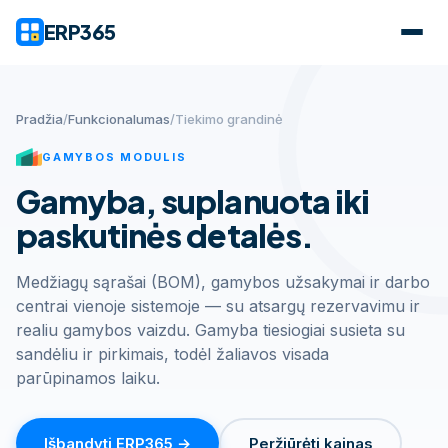
ERP365
Pradžia
/
Funkcionalumas
/
Tiekimo grandinė
GAMYBOS MODULIS
Gamyba, suplanuota iki
paskutinės detalės.
Medžiagų sąrašai (BOM), gamybos užsakymai ir darbo
centrai vienoje sistemoje — su atsargų rezervavimu ir
realiu gamybos vaizdu. Gamyba tiesiogiai susieta su
sandėliu ir pirkimais, todėl žaliavos visada
parūpinamos laiku.
Išbandyti ERP365 →
Peržiūrėti kainas