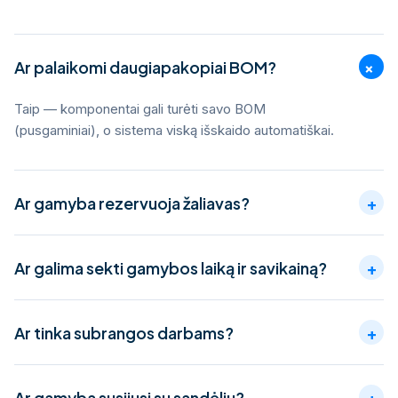
+
Ar palaikomi daugiapakopiai BOM?
Taip — komponentai gali turėti savo BOM
(pusgaminiai), o sistema viską išskaido automatiškai.
Ar gamyba rezervuoja žaliavas?
+
Taip — patvirtinus gamybos užsakymą žaliavos
Ar galima sekti gamybos laiką ir savikainą?
+
rezervuojamos, o trūkstamos inicijuoja pirkimą.
Taip — fiksuojamas realus operacijų laikas ir
Ar tinka subrangos darbams?
+
medžiagų sąnaudos, todėl matote tikrą gaminio
savikainą.
Taip — atskiri operacijų žingsniai gali būti perduodami
Ar gamyba susijusi su sandėliu?
+
subrangovams ir sekami sistemoje.