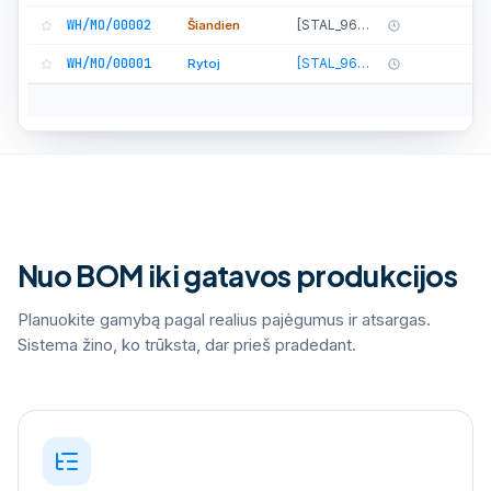
WH/MO/00002
[STAL_9666] Lentelė
Šiandien
WH/MO/00001
[STAL_9666] Lentelė
Rytoj
Nuo BOM iki gatavos produkcijos
Planuokite gamybą pagal realius pajėgumus ir atsargas.
Sistema žino, ko trūksta, dar prieš pradedant.