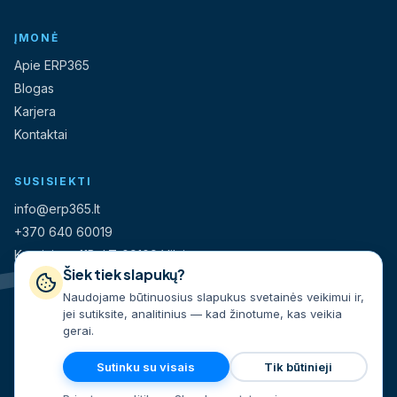
ĮMONĖ
Apie ERP365
Blogas
Karjera
Kontaktai
SUSISIEKTI
info@erp365.lt
+370 640 60019
Kareivių g. 11B, LT-09109 Vilnius
Šiek tiek slapukų?
Naudojame būtinuosius slapukus svetainės veikimui ir,
UAB „Instantė“
jei sutiksite, analitinius — kad žinotume, kas veikia
Įmonės kodas 304778507
gerai.
Sutinku su visais
Tik būtinieji
© 2026 UAB „Instantė". Visos teisės saugomos.